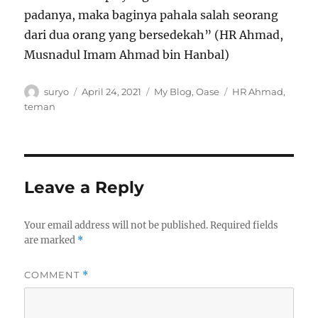
padanya, maka baginya pahala salah seorang
dari dua orang yang bersedekah” (HR Ahmad,
Musnadul Imam Ahmad bin Hanbal)
Author
Posted
Categories
Tags
suryo
April 24, 2021
My Blog
,
Oase
HR Ahmad
,
on
teman
Leave a Reply
Your email address will not be published.
Required fields
are marked
*
COMMENT
*