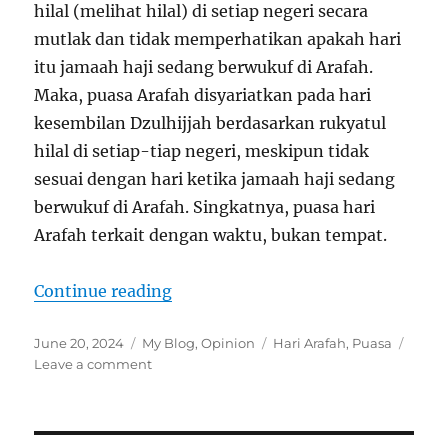
hilal (melihat hilal) di setiap negeri secara
mutlak dan tidak memperhatikan apakah hari
itu jamaah haji sedang berwukuf di Arafah.
Maka, puasa Arafah disyariatkan pada hari
kesembilan Dzulhijjah berdasarkan rukyatul
hilal di setiap-tiap negeri, meskipun tidak
sesuai dengan hari ketika jamaah haji sedang
berwukuf di Arafah. Singkatnya, puasa hari
Arafah terkait dengan waktu, bukan tempat.
“PUASA HARI ARAFAH: TERKAIT
Continue reading
Posted
Categories
Tags
June 20, 2024
My Blog
,
Opinion
Hari Arafah
,
Puasa
on
on
Leave a comment
PUASA
HARI
ARAFAH:
TERKAIT