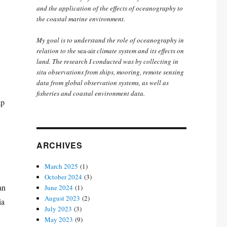
and the application of the effects of oceanography to
the coastal marine environment.
My goal is to understand the role of oceanography in
relation to the
sea-air
climate system and its effects on
land. The research I conducted was by collecting in
situ observations from ships, mooring, remote sensing
data from global observation systems, as well as
fisheries and coastal environment data.
ap
ARCHIVES
March 2025
(1)
October 2024
(3)
an
June 2024
(1)
August 2023
(2)
ia
July 2023
(3)
May 2023
(9)