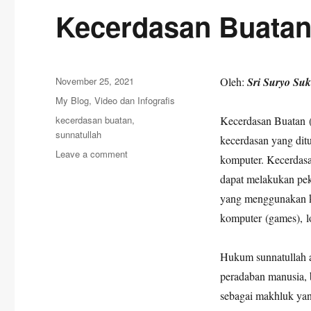
Kecerdasan Buatan
Posted
November 25, 2021
Oleh:
Sri Suryo Su
on
Categories
My Blog
,
Video dan Infografis
Tags
kecerdasan buatan
,
Kecerdasan Buatan (b
sunnatullah
kecerdasan yang ditu
on
Leave a comment
komputer. Kecerdasa
Kecerdasan
dapat melakukan pek
Buatan
Dan
yang menggunakan ke
Sunnahtullah
komputer (games), lo
Hukum sunnatullah a
peradaban manusia, b
sebagai makhluk yan