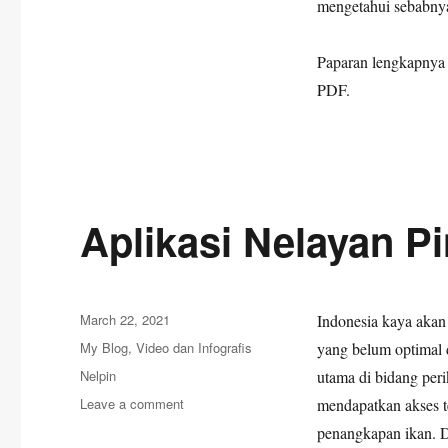
mengetahui sebabnya
Paparan lengkapnya 
PDF.
Aplikasi Nelayan Pi
Posted
March 22, 2021
Indonesia kaya akan 
on
Categories
My Blog
,
Video dan Infografis
yang belum optimal 
Tags
Nelpin
utama di bidang per
on
Leave a comment
mendapatkan akses t
Aplikasi
penangkapan ikan. D
Nelayan