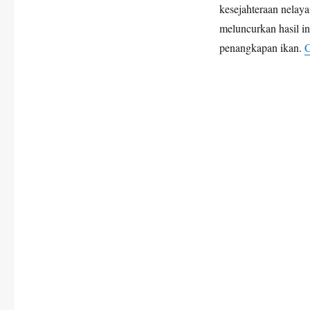
kesejahteraan nelay
Pintar
Untuk
meluncurkan hasil i
Hasil
penangkapan ikan.
C
Optimal