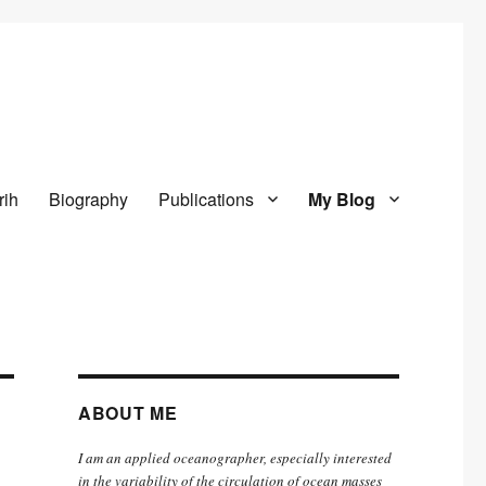
rih
Biography
Publications
My Blog
ABOUT ME
I am an applied oceanographer, especially interested
in the variability of the circulation of ocean masses