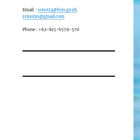
Email :
sris023@brin.go.id
;
srisuryo@gmail.com
Phone : +62-815-6579-570