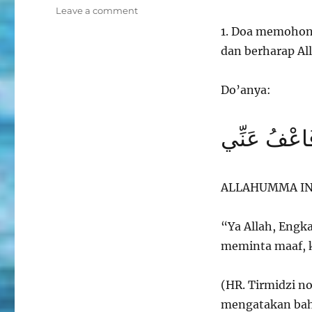
on
Leave a comment
Dua
1️. Doa memoho
Do’a
dan berharap Al
Di
Bulan
Ramadhan
Do’anya:
 فَاعْفُ عَنِّي
ALLAHUMMA IN
“Ya Allah, Engk
meminta maaf, 
(HR. Tirmidzi no
mengatakan bahw