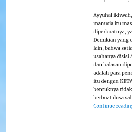
Penghuni
Surga
Dan
Ayyuhal ikhwah,
Neraka
manusia itu mas
diperbuatnya, y
Demikian yang d
lain, bahwa seti
usahanya disisi 
dan balasan dip
adalah para pen
itu dengan KETA
bentuknya tidak
berbuat dosa sal
Continue readin