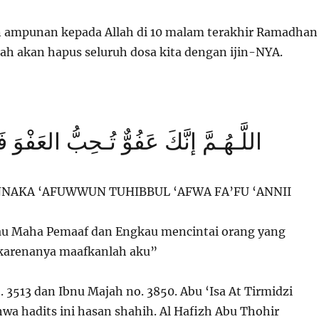
n ampunan kepada Allah di 10 malam terakhir Ramadhan
lah akan hapus seluruh dosa kita dengan ijin-NYA.
اللَّـهُـمَّ إنَّكَ عَفُوٌّ تُـحِبُّ العَفْوَ
NAKA ‘AFUWWUN TUHIBBUL ‘AFWA FA’FU ‘ANNII
au Maha Pemaaf dan Engkau mencintai orang yang
karenanya maafkanlah aku”
. 3513 dan Ibnu Majah no. 3850. Abu ‘Isa At Tirmidzi
a hadits ini hasan shahih. Al Hafizh Abu Thohir