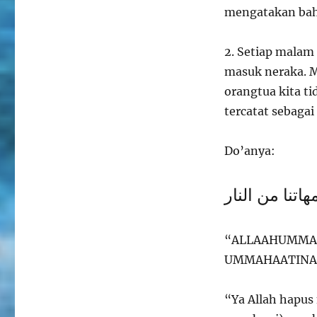
mengatakan bahw
2️. Setiap mala
masuk neraka. M
orangtua kita ti
tercatat sebaga
Do’anya:
هاتنا من النار
“ALLAAHUMMA 
UMMAHAATINA
“Ya Allah hapus