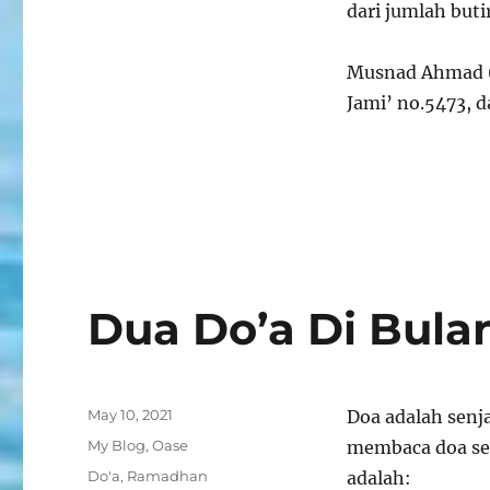
dari jumlah butir
Musnad Ahmad (2
Jami’ no.5473, d
Dua Do’a Di Bul
Posted
May 10, 2021
Doa adalah senj
on
Categories
My Blog
,
Oase
membaca doa sel
Tags
Do'a
,
Ramadhan
adalah: