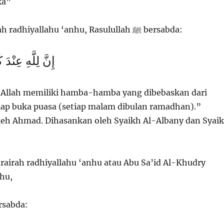
ka”
Dari Abu Umamah radhiyallahu ‘anhu, Rasulullah ﷺ bersabda:
إِنَّ لِلَّهِ عِنْدَ
Allah memiliki hamba-hamba yang dibebaskan dari
iap buka puasa (setiap malam dibulan ramadhan).”
leh Ahmad. Dihasankan oleh Syaikh Al-Albany dan Syai
urairah radhiyallahu ‘anhu atau Abu Sa’id Al-Khudry
nhu,
lah ﷺ bersabda: