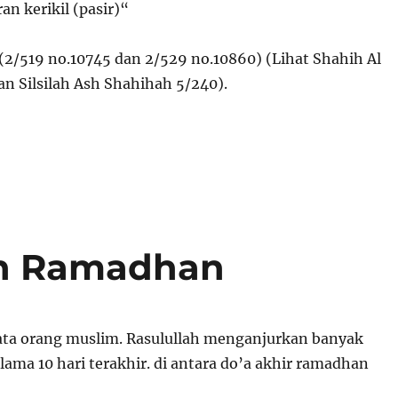
an kerikil (pasir)“
/519 no.10745 dan 2/529 no.10860) (Lihat Shahih Al
an Silsilah Ash Shahihah 5/240).
an Ramadhan
ata orang muslim. Rasulullah menganjurkan banyak
ama 10 hari terakhir. di antara do’a akhir ramadhan