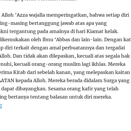
 Alloh ’Azza wajalla memperingatkan, bahwa setiap diri
ing-masing bertanggung jawab atas apa yang
akni tergantung pada amalnya di hari Kiamat kelak.
ikemukakan oleh Ibnu ‘Abbas dan lain-lain. Dengan ka
ap diri terkait dengan amal perbuatannya dan tergadai
Alloh. Dan tidak akan dilepaskan, kecuali atas segala hak
enuhi, kecuali orang-orang muslim lagi ikhlas. Mereka
erima Kitab dari sebelah kanan, yang melepaskan kaitan
ATAN kepada Alloh. Mereka berada didalam Surga yang
 dapat dibayangkan. Sesama orang kafir yang telah
ing bertanya tentang balasan untuk diri mereka.
“Dialog Penghuni Surga Dan Neraka”
g