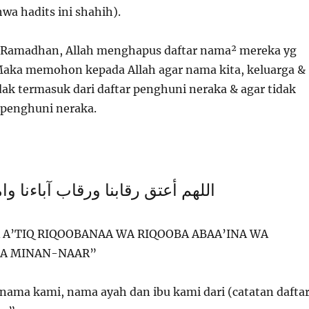
a hadits ini shahih).
m Ramadhan, Allah menghapus daftar nama² mereka yg
aka memohon kepada Allah agar nama kita, keluarga &
dak termasuk dari daftar penghuni neraka & agar tidak
i penghuni neraka.
اللهم أعتق رقابنا ورقاب آباءنا وام
A’TIQ RIQOOBANAA WA RIQOOBA ABAA’INA WA
A MINAN-NAAR”
 nama kami, nama ayah dan ibu kami dari (catatan dafta