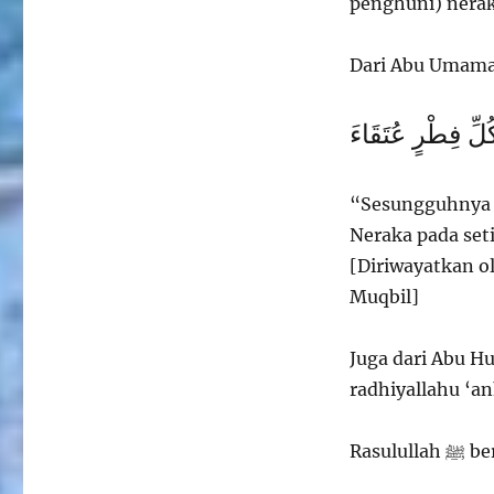
penghuni) nera
 كُلِّ فِطْرٍ عُتَقَاءَ
“Sesungguhnya 
Neraka pada set
[Diriwayatkan o
Muqbil]
Juga dari Abu H
radhiyallahu ‘a
Rasulul