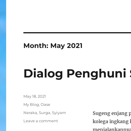
Month:
May 2021
Dialog Penghuni
Posted
May 18, 2021
on
Categories
My Blog
,
Oase
Tags
Neraka
,
Surga
,
Syiyam
Sugeng enjang p
on
Leave a comment
kolega ingkang 
Dialog
menjalankannya