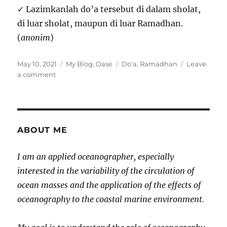
✓ Lazimkanlah do’a tersebut di dalam sholat,
di luar sholat, maupun di luar Ramadhan.
(
anonim
)
Posted
Categories
Tags
May 10, 2021
My Blog
,
Oase
Do'a
,
Ramadhan
Leave
on
on
a comment
Dua
Do’a
Di
Bulan
Ramadhan
ABOUT ME
I am an applied oceanographer, especially
interested in the variability of the circulation of
ocean masses and the application of the effects of
oceanography to the coastal marine environment.