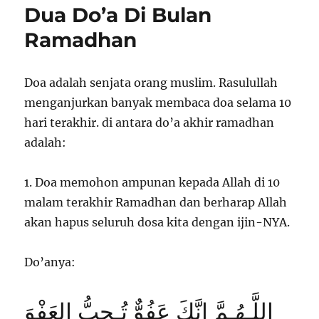
Dua Do’a Di Bulan
Bertemu
Ramadhan
Doa adalah senjata orang muslim. Rasulullah
menganjurkan banyak membaca doa selama 10
hari terakhir. di antara do’a akhir ramadhan
adalah:
1️. Doa memohon ampunan kepada Allah di 10
malam terakhir Ramadhan dan berharap Allah
akan hapus seluruh dosa kita dengan ijin-NYA.
Do’anya:
اللَّـهُـمَّ إنَّكَ عَفُوٌّ تُـحِبُّ العَفْوَ