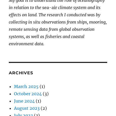
My goal is to understand the role of oceanography
in relation to the
sea-air
climate system and its
effects on land. The research I conducted was by
collecting in situ observations from ships, mooring,
remote sensing data from global observation
systems, as well as fisheries and coastal
environment data.
ARCHIVES
March 2025
(1)
October 2024
(3)
June 2024
(1)
August 2023
(2)
July 2023
(3)