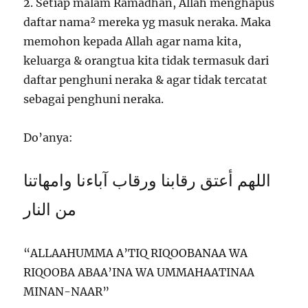
2️. Setiap malam Ramadhan, Allah menghapus
daftar nama² mereka yg masuk neraka. Maka
memohon kepada Allah agar nama kita,
keluarga & orangtua kita tidak termasuk dari
daftar penghuni neraka & agar tidak tercatat
sebagai penghuni neraka.
Do’anya:
اللهم أعتق رقابنا ورقاب آباءنا وامهاتنا
من النار
“ALLAAHUMMA A’TIQ RIQOOBANAA WA
RIQOOBA ABAA’INA WA UMMAHAATINAA
MINAN-NAAR”