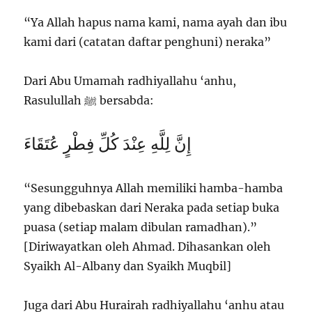
“Ya Allah hapus nama kami, nama ayah dan ibu
kami dari (catatan daftar penghuni) neraka”
Dari Abu Umamah radhiyallahu ‘anhu,
Rasulullah ﷺ bersabda:
إِنَّ لِلَّهِ عِنْدَ كُلِّ فِطْرٍ عُتَقَاءَ
“Sesungguhnya Allah memiliki hamba-hamba
yang dibebaskan dari Neraka pada setiap buka
puasa (setiap malam dibulan ramadhan).”
[Diriwayatkan oleh Ahmad. Dihasankan oleh
Syaikh Al-Albany dan Syaikh Muqbil]
Juga dari Abu Hurairah radhiyallahu ‘anhu atau