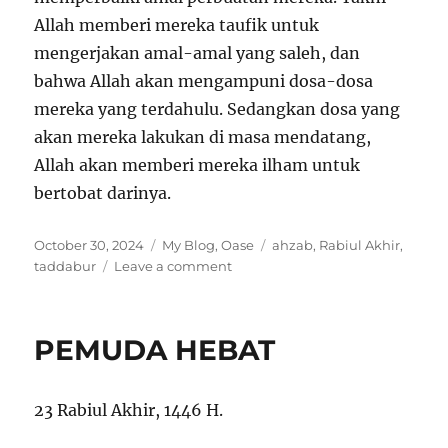
Allah memberi mereka taufik untuk
mengerjakan amal-amal yang saleh, dan
bahwa Allah akan mengampuni dosa-dosa
mereka yang terdahulu. Sedangkan dosa yang
akan mereka lakukan di masa mendatang,
Allah akan memberi mereka ilham untuk
bertobat darinya.
Posted
Categories
Tags
October 30, 2024
My Blog
,
Oase
ahzab
,
Rabiul Akhir
,
on
on
taddabur
Leave a comment
Tadabbur
Al
Qur’an
PEMUDA HEBAT
Surat
Al-
Ahzab,
23 Rabiul Akhir, 1446 H.
Ayat
70-