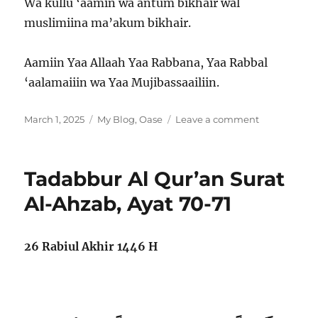
Wa kullu ‘aamin wa antum bikhair wal
muslimiina ma’akum bikhair.
Aamiin Yaa Allaah Yaa Rabbana, Yaa Rabbal
‘aalamaiiin wa Yaa Mujibassaailiin.
Posted
Categories
on
March 1, 2025
My Blog
,
Oase
Leave a comment
on
MARHABAN
Yaa
RAMADHAN
Tadabbur Al Qur’an Surat
Al-Ahzab, Ayat 70-71
26 Rabiul Akhir 1446 H