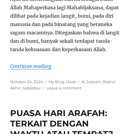
Allah Mahaperkasa lagi Mahabijaksana, dapat
dilihat pada kejadian langit, bumi, pada diri
manusia dan pada binatang yang beraneka
ragam macamnya. Ditegaskan bahwa di langit
dan di bumi, banyak sekali terdapat tanda-
tanda kekuasaan dan keperkasaan Allah.
“Tadabbur Al Qur’an Al-Jasiyah 45
Continue reading
Posted
Categories
Tags
October 24, 2024
My Blog
,
Oase
Al Jasiyah
,
Rabiul
on
on
Akhir
,
tadabbur
Leave a comment
Tadabbur
Al
Qur’an
PUASA HARI ARAFAH:
Al-
Jasiyah
TERKAIT DENGAN
45:
Ayat