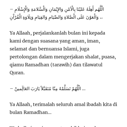
– الْلَّھُم أَهِلَهُ عَليْنَا بِالْأمْنِ وَالإِيْمَانِ وَالْسَّلامَةِ وَالْإِسْلَامِ
وَالْعَوْنٓ عَلَى الْصَّلاةِ وَالصِّيَامِ وَالقِيَامِ وَتِلَاوَةِ الْقُرْآَنِ ،،
Ya Allaah, perjalankanlah bulan ini kepada
kami dengan suasana yang aman, iman,
selamat dan bernuansa Islami, juga
pertolongan dalam mengerjakan shalat, puasa,
qiamu Ramadhan (tarawih) dan tilawatul
Quran.
– الْلَّھُمّ تَسَلَّمْهُ مِنّا مُتَقَبَّلاً يٓارٓبٓ العٓالِٓمينْ …
Ya Allaah, terimalah seluruh amal ibadah kita di
bulan Ramadhan…