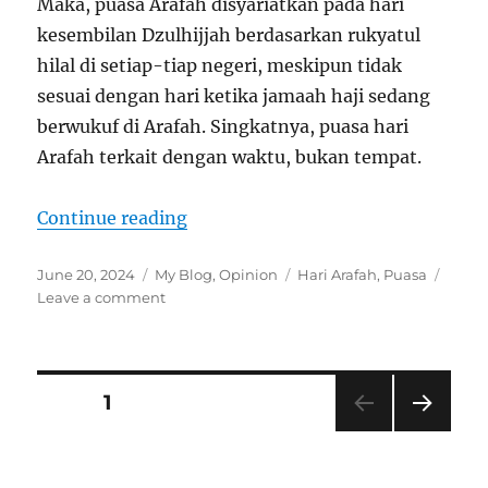
Maka, puasa Arafah disyariatkan pada hari
kesembilan Dzulhijjah berdasarkan rukyatul
hilal di setiap-tiap negeri, meskipun tidak
sesuai dengan hari ketika jamaah haji sedang
berwukuf di Arafah. Singkatnya, puasa hari
Arafah terkait dengan waktu, bukan tempat.
“PUASA HARI ARAFAH: TERKAIT
Continue reading
Posted
Categories
Tags
June 20, 2024
My Blog
,
Opinion
Hari Arafah
,
Puasa
on
on
Leave a comment
PUASA
HARI
ARAFAH:
TERKAIT
Posts
PAGE
1
DENGAN
WAKTU
NEXT
pagination
ATAU
PAG
TEMPAT?
E