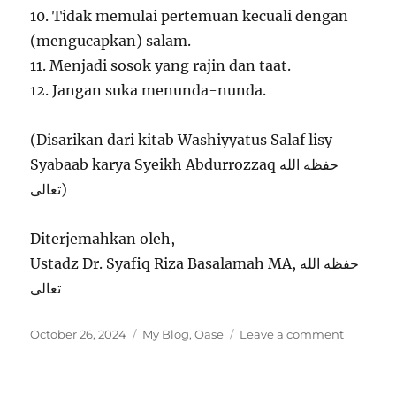
10. Tidak memulai pertemuan kecuali dengan
(mengucapkan) salam.
11. Menjadi sosok yang rajin dan taat.
12. Jangan suka menunda-nunda.
(Disarikan dari kitab Washiyyatus Salaf lisy
Syabaab karya Syeikh Abdurrozzaq حفظه الله
تعالى)
Diterjemahkan oleh,
Ustadz Dr. Syafiq Riza Basalamah MA, حفظه الله
تعالى
Posted
Categories
on
October 26, 2024
My Blog
,
Oase
Leave a comment
on
PEMUD
HEBAT