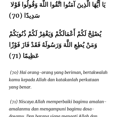
يَا أَيُّهَا الَّذِينَ آمَنُوا اتَّقُوا اللَّهَ وَقُولُوا قَوْلا
سَدِيدًا (70)
يُصْلِحْ لَكُمْ أَعْمَالَكُمْ وَيَغْفِرْ لَكُمْ ذُنُوبَكُمْ
وَمَنْ يُطِعِ اللَّهَ وَرَسُولَهُ فَقَدْ فَازَ فَوْزًا
عَظِيمًا (71)
(70) Hai orang-orang yang beriman, bertakwalah
kamu kepada Allah dan katakanlah perkataan
yang benar.
(71) Niscaya Allah memperbaiki bagimu amalan-
amalanmu dan mengampuni bagimu dosa-
dosamu. Dan barang siapa menaati Allah dan