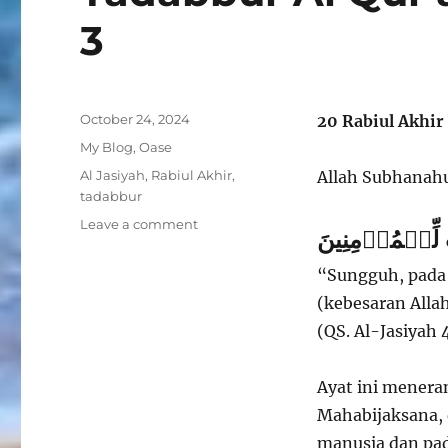
3
Posted
October 24, 2024
20 Rabiul Akhir
on
Categories
My Blog
,
Oase
Tags
Al Jasiyah
,
Rabiul Akhir
,
Allah Subhanahu
tadabbur
on
Leave a comment
 لِّلۡمُؤۡمِنِينَ
Tadabbur
Al
“Sungguh, pada 
Qur’an
(kebesaran Alla
Al-
Jasiyah
(QS. Al-Jasiyah 
45:
Ayat
Ayat ini menera
3
Mahabijaksana, d
manusia dan pa