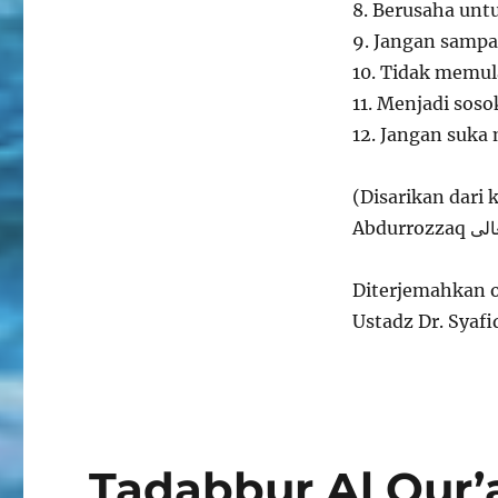
8. Berusaha untu
9. Jangan sampa
10. Tidak memul
11. Menjadi soso
12. Jangan suk
(Disarikan dari 
Diterjemahkan o
Tadabbur Al Qur’a