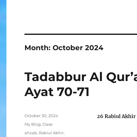
Month:
October 2024
Tadabbur Al Qur’
Ayat 70-71
Posted
October 30, 2024
26 Rabiul Akhir
on
Categories
My Blog
,
Oase
Tags
ahzab
,
Rabiul Akhir
,