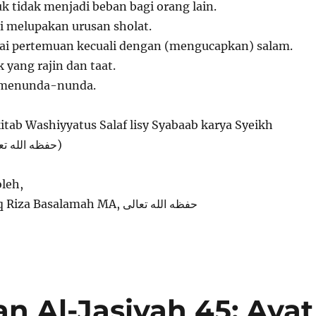
k tidak menjadi beban bagi orang lain.
i melupakan urusan sholat.
ai pertemuan kecuali dengan (mengucapkan) salam.
k yang rajin dan taat.
a menunda-nunda.
kitab Washiyyatus Salaf lisy Syabaab karya Syeikh
Abdurrozzaq حفظه الله تعالى)
leh,
Ustadz Dr. Syafiq Riza Basalamah MA, حفظه الله تعالى
n Al-Jasiyah 45: Ayat