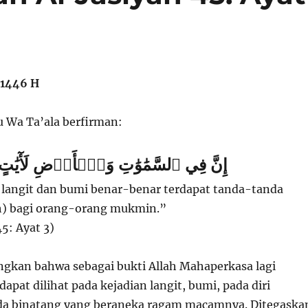
 1446 H
 Wa Ta’ala berfirman:
إِنَّ فِي ٱلسَّمَٰوَٰتِ وَٱلۡأَرۡضِ لَأٓيَٰتٍ
langit dan bumi benar-benar terdapat tanda-tanda
h) bagi orang-orang mukmin.”
45: Ayat 3)
ngkan bahwa sebagai bukti Allah Mahaperkasa lagi
apat dilihat pada kejadian langit, bumi, pada diri
da binatang yang beraneka ragam macamnya. Ditegaska