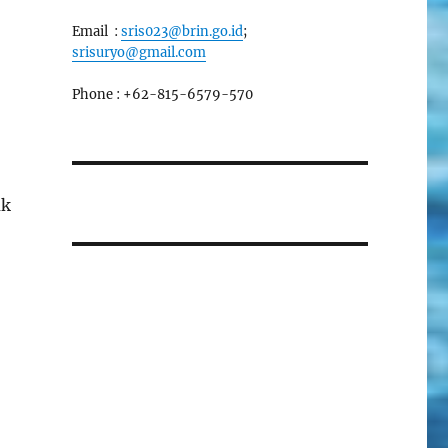
Email :
sris023@brin.go.id
;
srisuryo@gmail.com
Phone : +62-815-6579-570
uk