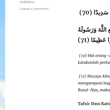
taddabur
on
Leave a comment
ا سَدِيدًا (70
Tadabbur
Al
Qur’an
ِ اللَّهَ وَرَسُولَهُ
Surat
Al-
Ahzab,
Ayat
70-
71
(70) Hai orang-
katakanlah perka
(71) Niscaya A
mengampuni bagi
Rasul-Nya, maka
Tafsir Ibnu Kat