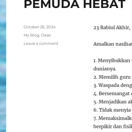
PEMUDA HEBAT
Posted
October 26, 2024
23 Rabiul Akhir,
on
Categories
My Blog
,
Oase
on
Leave a comment
Amalkan nasihat 
PEMUDA
HEBAT
1. Menyibukkan 
dunianya.
2. Memilih guru
3. Waspada deng
4. Bersemangat 
5. Menjadikan ak
6. Tidak menyi
7. Memaksimalka
berpikir dan fis