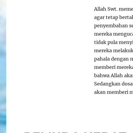
Allah Swt. mem
agar tetap ber
penyembahan se
mereka mengucap
tidak pula meny
mereka melakuk
pahala dengan m
memberi mereka
bahwa Allah ak
Sedangkan dosa 
akan memberi me