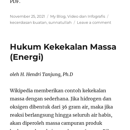
PDF.
Posted
Categories
Tags
November 25, 2021
My Blog
,
Video dan Infografis
on
on
kecerdasan buatan
,
sunnatullah
Leave a comment
Kecerdas
Buatan
Dan
Hukum Kekekalan Massa
Sunnahtu
(Energi)
oleh H. Hendri Tanjung, Ph.D
Wikipedia memberikan contoh kekekalan
massa dengan sederhana. Jika hidrogen dan
oksigen dibentuk dari 36 gram air, maka jika
reaksi berlangsung hingga seluruh air habis,
akan diperoleh massa campuran produk