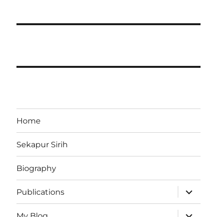
Home
Sekapur Sirih
Biography
expand
Publications
child
menu
expand
My Blog