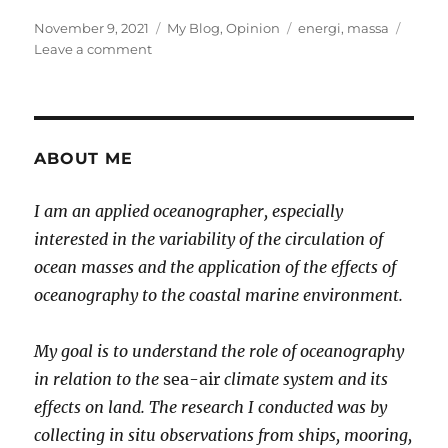
Posted
Categories
Tags
November 9, 2021
My Blog
,
Opinion
energi
,
massa
on
on
Leave a comment
Hukum
Kekekalan
Massa
(Energi)
ABOUT ME
I am an applied oceanographer, especially
interested in the variability of the circulation of
ocean masses and the application of the effects of
oceanography to the coastal marine environment.
My goal is to understand the role of oceanography
in relation to the
sea-air
climate system and its
effects on land. The research I conducted was by
collecting in situ observations from ships, mooring,