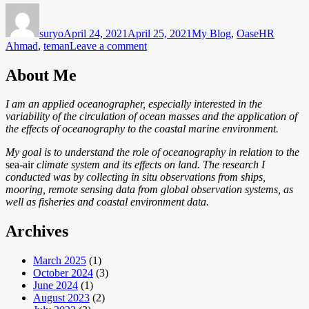
Author
Posted
Categories
Tags
on
suryo
April 24, 2021
April 25, 2021
My Blog
,
Oase
HR
on
Ahmad
,
teman
Leave a comment
Teman
About Me
I am an applied oceanographer, especially interested in the
variability of the circulation of ocean masses and the application of
the effects of oceanography to the coastal marine environment.
My goal is to understand the role of oceanography in relation to the
sea-air
climate system and its effects on land. The research I
conducted was by collecting in situ observations from ships,
mooring, remote sensing data from global observation systems, as
well as fisheries and coastal environment data.
Archives
March 2025
(1)
October 2024
(3)
June 2024
(1)
August 2023
(2)