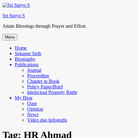
Skip
to
Sri Suryo S
content
Attain Blessings through Prayer and Effort.
Menu
Home
Sekapur Sirih
Biography
Publications
Journal
Proceeding
Chapter in Book
Policy Paper/Brief
Intelectual Property Right
My Blog
Oase
Opinion
News
Video dan Infografis
Tag:
HR Ahmad