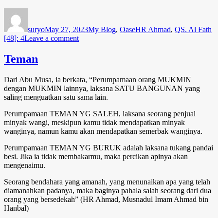
Author
Posted
Categories
Tags
on
suryo
May 27, 2023
My Blog
,
Oase
HR Ahmad
,
QS. Al Fath
on
[48]: 4
Leave a comment
Ketenangan
di
Teman
Hati
Mukmin
Dari Abu Musa, ia berkata, “Perumpamaan orang MUKMIN
dengan MUKMIN lainnya, laksana SATU BANGUNAN yang
saling menguatkan satu sama lain.
Perumpamaan TEMAN YG SALEH, laksana seorang penjual
minyak wangi, meskipun kamu tidak mendapatkan minyak
wanginya, namun kamu akan mendapatkan semerbak wanginya.
Perumpamaan TEMAN YG BURUK adalah laksana tukang pandai
besi. Jika ia tidak membakarmu, maka percikan apinya akan
mengenaimu.
Seorang bendahara yang amanah, yang menunaikan apa yang telah
diamanahkan padanya, maka baginya pahala salah seorang dari dua
orang yang bersedekah” (HR Ahmad, Musnadul Imam Ahmad bin
Hanbal)