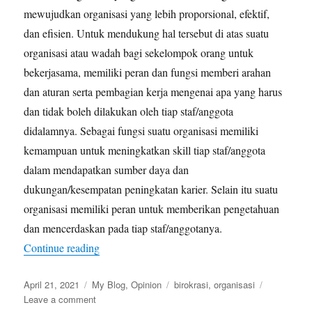
mewujudkan organisasi yang lebih proporsional, efektif,
dan efisien. Untuk mendukung hal tersebut di atas suatu
organisasi atau wadah bagi sekelompok orang untuk
bekerjasama, memiliki peran dan fungsi memberi arahan
dan aturan serta pembagian kerja mengenai apa yang harus
dan tidak boleh dilakukan oleh tiap staf/anggota
didalamnya. Sebagai fungsi suatu organisasi memiliki
kemampuan untuk meningkatkan skill tiap staf/anggota
dalam mendapatkan sumber daya dan
dukungan/kesempatan peningkatan karier. Selain itu suatu
organisasi memiliki peran untuk memberikan pengetahuan
dan mencerdaskan pada tiap staf/anggotanya.
“Penyederhanaan Birokrasi/Organisasi”
Continue reading
Posted
Categories
Tags
April 21, 2021
My Blog
,
Opinion
birokrasi
,
organisasi
on
on
Leave a comment