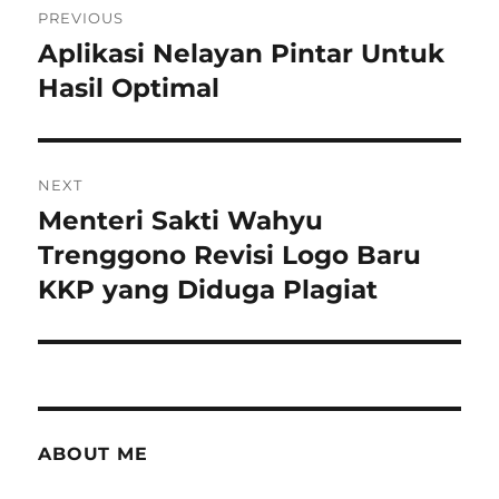
PREVIOUS
navigation
Aplikasi Nelayan Pintar Untuk
Previous
post:
Hasil Optimal
NEXT
Menteri Sakti Wahyu
Next
post:
Trenggono Revisi Logo Baru
KKP yang Diduga Plagiat
ABOUT ME