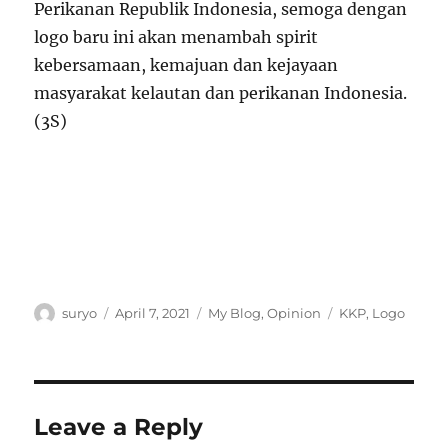
Perikanan Republik Indonesia, semoga dengan
logo baru ini akan menambah spirit
kebersamaan, kemajuan dan kejayaan
masyarakat kelautan dan perikanan Indonesia.
(3S)
Author
Posted
Categories
Tags
suryo
April 7, 2021
My Blog
,
Opinion
KKP
,
Logo
on
Leave a Reply