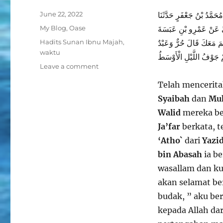
Posted
June 22, 2022
مُحَمَّدُ بْنُ جَعْفَرٍ حَدَّثَنَا
on
Categories
My Blog
,
Oase
يِّ عَنْ عَمْرِو بْنِ عَبَسَةَ
Tags
Hadits Sunan Ibnu Majah
,
مَ مَعَكَ قَالَ حُرٌّ وَعَبْدٌ
waktu
 جَوْفُ اللَّيْلِ الْأَوْسَطُ
on
Leave a comment
Waktu
Telah mencerit
malam
yang
Syaibah
dan
Muh
paling
Walid
mereka be
utama
Ja’far
berkata, 
‘Atho`
dari
Yazid
bin Abasah
ia be
wasallam dan ku
akan selamat b
budak, ” aku ber
kepada Allah da