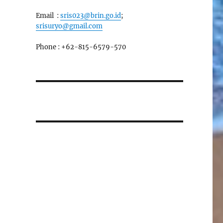
Email :
sris023@brin.go.id
;
srisuryo@gmail.com
Phone : +62-815-6579-570