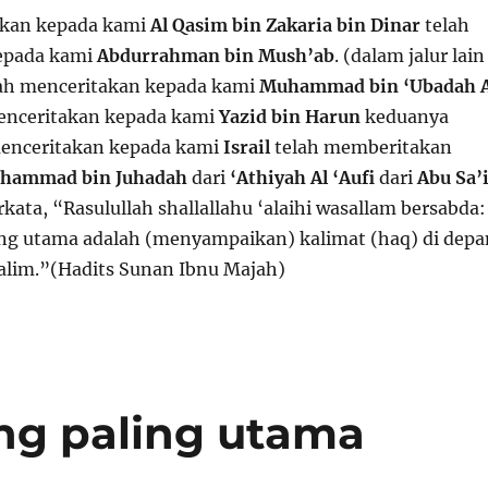
akan kepada kami
Al Qasim bin Zakaria bin Dinar
telah
epada kami
Abdurrahman bin Mush’ab
. (dalam jalur lain
lah menceritakan kepada kami
Muhammad bin ‘Ubadah A
enceritakan kepada kami
Yazid bin Harun
keduanya
menceritakan kepada kami
Israil
telah memberitakan
hammad bin Juhadah
dari
‘Athiyah Al ‘Aufi
dari
Abu Sa’
rkata, “Rasulullah shallallahu ‘alaihi wasallam bersabda:
ing utama adalah (menyampaikan) kalimat (haq) di depa
alim.”(
Hadits Sunan Ibnu Majah)
g paling utama