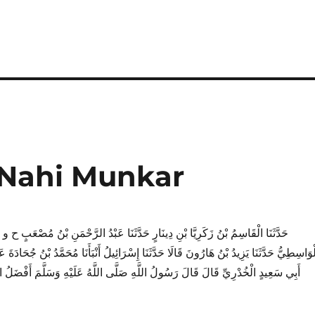
 Nahi Munkar
حَدَّثَنَا الْقَاسِمُ بْنُ زَكَرِيَّا بْنِ دِينَارٍ حَدَّثَنَا عَبْدُ الرَّحْمَنِ بْنُ مُصْعَبٍ ح و حَد
ْوَاسِطِيُّ حَدَّثَنَا يَزِيدُ بْنُ هَارُونَ قَالَا حَدَّثَنَا إِسْرَائِيلُ أَنْبَأَنَا مُحَمَّدُ بْنُ جُحَادَةَ 
أَبِي سَعِيدٍ الْخُدْرِيِّ قَالَ قَالَ رَسُولُ اللَّهِ صَلَّى اللَّهُ عَلَيْهِ وَسَلَّمَ أَفْضَلُ الْ