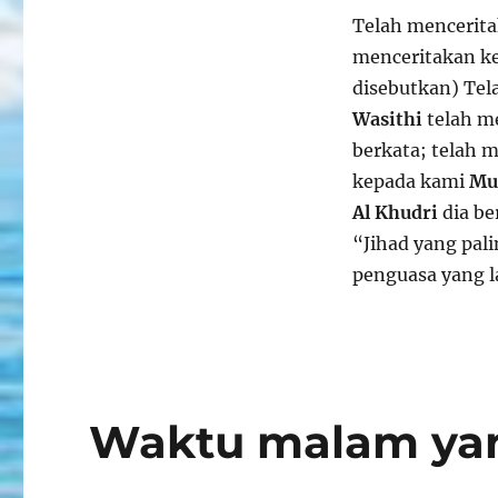
Amar
Telah mencerit
Ma’ruf
dan
menceritakan k
Nahi
disebutkan) Te
Munkar
Wasithi
telah m
berkata; telah 
kepada kami
Mu
Al Khudri
dia be
“Jihad yang pal
penguasa yang l
Waktu malam yan