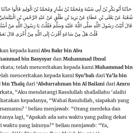
حَدَّثَنَا أَبُو بَكْرِ بْنُ أَبِي شَيْبَةَ وَمُحَمَّدُ بْنُ بَشَّارٍ وَمُحَمَّدُ بْنُ الْوَلِيدِ قَالُوا حَدَّثَنَا 
شُعْبَةُ عَنْ يَعْلَى بْنِ عَطَاءٍ عَنْ يَزِيدَ بْنِ طَلْقٍ عَنْ عَبْدِ الرَّحْمَنِ بْنِ الْبَيْلَمَانِ
قَالَ أَتَيْتُ رَسُولَ اللَّهِ صَلَّى اللَّهُ عَلَيْهِ وَسَلَّمَ فَقُلْتُ يَا رَسُولَ اللَّهِ مَنْ أَسْلَ
قُلْتُ هَلْ مِنْ سَاعَةٍ أَقْرَبُ إِلَى اللَّهِ مِنْ أُخْرَى قَالَ نَعَمْ
akan kepada kami
Abu Bakr bin Abu
ammad bin Basysyar
dan
Muhammad Ibnul
rkata; telah menceritakan kepada kami
Muhammad bin
telah menceritakan kepada kami
Syu’bah
dari
Ya’la bin
 bin Thalq
dari
‘Abdurrahman bin Al Bailani
dari
Amru
rkata, “Aku mendatangi Rasulullah shallallahu ‘alaihi
katakan kepadanya, “Wahai Rasulullah, siapakah yang
ersamamu? ‘ beliau menjawab: “Orang merdeka dan
tanya lagi, “Apakah ada satu waktu yang paling dekat
ri waktu yang lainnya?” beliau menjawab: “Ya,