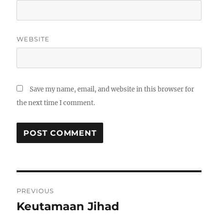
WEBSITE
Save my name, email, and website in this browser for
the next time I comment.
Post
PREVIOUS
navigation
Keutamaan Jihad
Previous