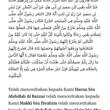
حَدَّثَنَا هَارُونُ بْنُ عَبْدِ اللَّهِ الْبَزَّازُ حَدَّثَنَا مَكِّيُّ بْنُ إِبْرَاهِيمَ حَدَّثَنَا
عَبْدُ اللَّهِ يَعْنِي ابْنَ سَعِيدِ بْنِ أَبِي هِنْدٍ عَنْ أَبِي النَّضْرِ عَنْ بُسْرِ
بْنِ سَعِيدٍ عَنْ زَيْدِ بْنِ ثَابِتٍ أَنَّهُ قَالَ احْتَجَرَ رَسُولُ اللَّهِ صَلَّى
اللَّهُ عَلَيْهِ وَسَلَّمَ فِي الْمَسْجِدِ حُجْرَةً فَكَانَ رَسُولُ اللَّهِ صَلَّى
اللَّهُ عَلَيْهِ وَسَلَّمَ يَخْرُجُ مِنْ اللَّيْلِ فَيُصَلِّي فِيهَا قَالَ فَصَلَّوْا مَعَهُ
لِصَلَاتِهِ يَعْنِي رِجَالًا وَكَانُوا يَأْتُونَهُ كُلَّ لَيْلَةٍ حَتَّى إِذَا كَانَ لَيْلَةٌ مِنْ
اللَّيَالِي لَمْ يَخْرُجْ إِلَيْهِمْ رَسُولُ اللَّهِ صَلَّى اللَّهُ عَلَيْهِ وَسَلَّمَ
فَتَنَحْنَحُوا وَرَفَعُوا أَصْوَاتَهُمْ وَحَصَبُوا بَابَهُ قَالَ فَخَرَجَ إِلَيْهِمْ
رَسُولُ اللَّهِ صَلَّى اللَّهُ عَلَيْهِ وَسَلَّمَ مُغْضَبًا فَقَالَ يَا أَيُّهَا النَّاسُ
مَا زَالَ بِكُمْ صَنِيعُكُمْ حَتَّى ظَنَنْتُ أَنْ سَتُكْتَبَ عَلَيْكُمْ فَعَلَيْكُمْ
بِالصَّلَاةِ فِي بُيُوتِكُمْ فَإِنَّ خَيْرَ صَلَاةِ الْمَرْءِ فِي بَيْتِهِ إِلَّا الصَّلَاةَ
الْمَكْتُوبَةَ
Telah menceritakan kepada Kami
Harun bin
Abdullah Al Bazzar
telah menceritakan kepada
Kami
Makki bin Ibrahim
telah menceritakan