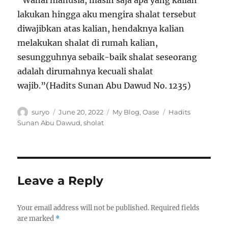
“Wahai manusia, masih saja apa yang kalian
lakukan hingga aku mengira shalat tersebut
diwajibkan atas kalian, hendaknya kalian
melakukan shalat di rumah kalian,
sesungguhnya sebaik-baik shalat seseorang
adalah dirumahnya kecuali shalat
wajib.”
(Hadits Sunan Abu Dawud No. 1235)
Author
Posted
Categories
Tags
suryo
June 20, 2022
My Blog
,
Oase
Hadits
on
Sunan Abu Dawud
,
sholat
Leave a Reply
Your email address will not be published.
Required fields
are marked
*